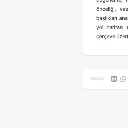
önceliği, ves
başlıkları an
yol haritası
çerçeve üzerin
PAYLAŞ: