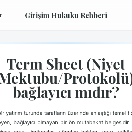
Girişim Hukuku Rehberi
r
Term Sheet (Niyet
Mektubu/Protokolü
bağlayıcı mıdır?
ir yatırım turunda tarafların üzerinde anlaştığı temel ti
leyen, bağlayıcı olmayan bir ön mutabakat belgesidir. Y
sse oranı, imtiyazlar, yönetim hakları, veto yetkile