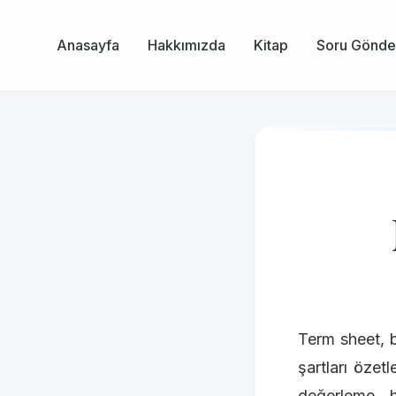
Anasayfa
Hakkımızda
Kitap
Soru Gönde
Term sheet, b
şartları özet
değerleme, hi