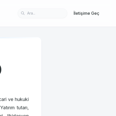
İletişime Geç
)
cari ve hukuki
atırım tutarı,
ri, likidasyon