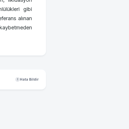
lülükleri gibi
eferans alınan
n kaybetmeden
Hata Bildir
!